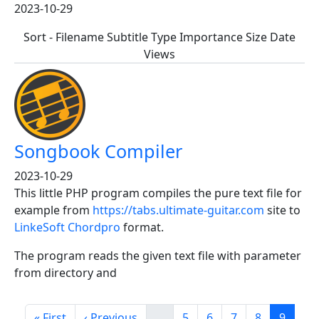
2023-10-29
Sort - Filename Subtitle Type Importance Size Date
Views
Songbook Compiler
2023-10-29
This little PHP program compiles the pure text file for
example from
https://tabs.ultimate-guitar.com
site to
LinkeSoft Chordpro
format.
The program reads the given text file with parameter
from directory and
Pagination
First page
Previous page
Page
Page
Page
Page
Page
« First
‹ Previous
…
5
6
7
8
9