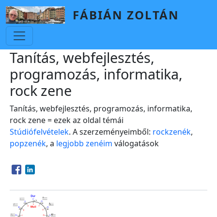
Skip to main content
FÁBIÁN ZOLTÁN
Tanítás, webfejlesztés,
programozás, informatika,
rock zene
Tanítás, webfejlesztés, programozás, informatika,
rock zene = ezek az oldal témái
Stúdiófelvételek
. A szerzeményeimből:
rockzenék
,
popzenék
, a
legjobb zenéim
válogatások
Opens in a new window
Opens in a new window