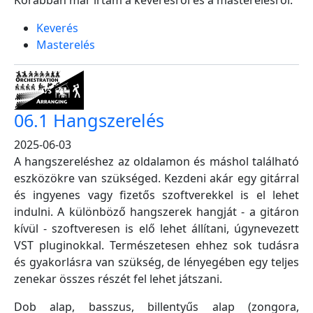
Korábban már írtam a keverésről és a masterelésről:
Keverés
Masterelés
06.1 Hangszerelés
2025-06-03
A hangszereléshez az oldalamon és máshol található
eszközökre van szükséged. Kezdeni akár egy gitárral
és ingyenes vagy fizetős szoftverekkel is el lehet
indulni. A különböző hangszerek hangját - a gitáron
kívül - szoftveresen is elő lehet állítani, úgynevezett
VST pluginokkal. Természetesen ehhez sok tudásra
és gyakorlásra van szükség, de lényegében egy teljes
zenekar összes részét fel lehet játszani.
Dob alap, basszus, billentyűs alap (zongora,