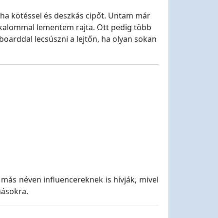
uha kötéssel és deszkás cipőt. Untam már
kalommal lementem rajta. Ott pedig több
arddal lecsúszni a lejtőn, ha olyan sokan
más néven influencereknek is hívják, mivel
másokra.