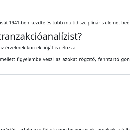
ását 1941-ben kezdte és több multidiszciplínáris elemet beé
tranzakcióanalízist?
az érzelmek korrekcióját is célozza.
ellett figyelembe veszi az azokat rögzítő, fenntartó go
ormációt tartalmazó fájlok vagy bejegyzések, amelyek a f