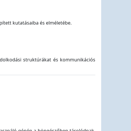
pített kutatásaiba és elméletébe.
ndolkodási struktúrákat és kommunikációs
elhasználó gépén a böngészőben tárolódnak.