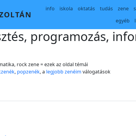
Main navigation
info
iskola
oktatás
tudás
zene
 ZOLTÁN
egyéb
sztés, programozás, info
matika, rock zene = ezek az oldal témái
kzenék
,
popzenék
, a
legjobb zenéim
válogatások