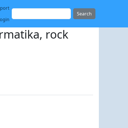
sport
Search
login
rmatika, rock