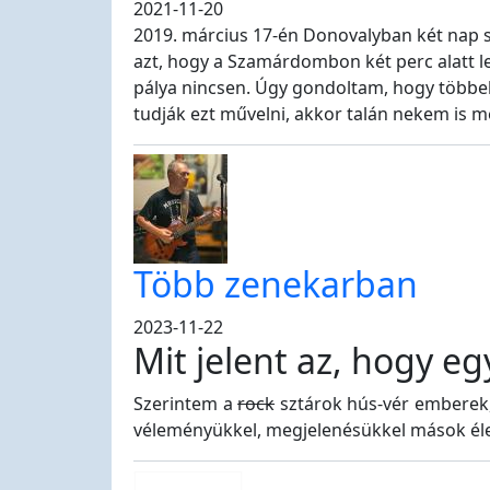
2021-11-20
2019. március 17-én Donovalyban két nap s
azt, hogy a Szamárdombon két perc alatt l
pálya nincsen. Úgy gondoltam, hogy többek
tudják ezt művelni, akkor talán nekem is 
Több zenekarban
2023-11-22
Mit jelent az, hogy e
Szerintem a
rock
sztárok hús-vér emberek,
véleményükkel, megjelenésükkel mások élet