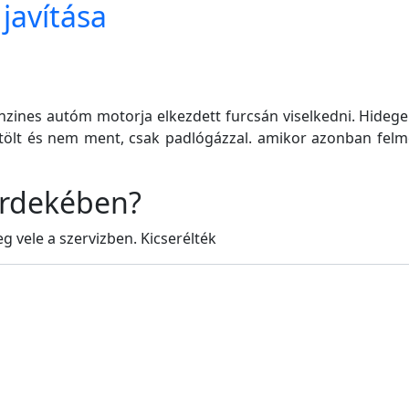
javítása
nzines autóm motorja elkezdett furcsán viselkedni. Hidege
tölt és nem ment, csak padlógázzal. amikor azonban felmel
 érdekében?
 vele a szervizben. Kicserélték