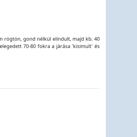
n rögtön, gond nélkül elindult, majd kb. 40
egedett 70-80 fokra a járása 'kisimult' és