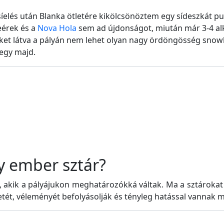
íelés után Blanka ötletére kikölcsönöztem egy sídeszkát p
eérek és a
Nova Hola
sem ad újdonságot, miután már 3-4 al
et látva a pályán nem lehet olyan nagy ördöngösség snowbo
megy majd.
gy ember sztár?
 akik a pályájukon meghatározókká váltak. Ma a sztárokat 
ét, véleményét befolyásolják és tényleg hatással vannak 