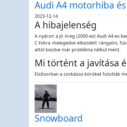
Audi A4 motorhiba és 
2023-12-14
A hibajelenség
A nyáron a jó öreg (2000-es) Audi A4-es be
C-fokra melegedve elkezdett rángatni, füs
attól kezdve már probléma nélkül ment.
Mi történt a javítása
Elsősorban a szokásos köröket futották meg
Snowboard