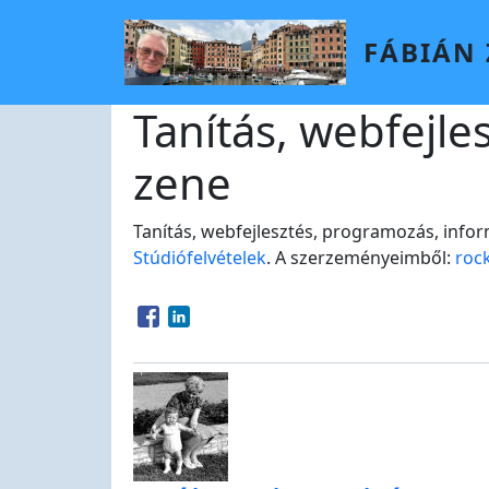
Skip to main content
FÁBIÁN
Tanítás, webfejle
zene
Tanítás, webfejlesztés, programozás, infor
Stúdiófelvételek
. A szerzeményeimből:
roc
Opens in a new window
Opens in a new window