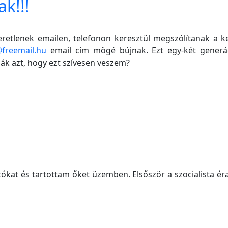
k!!!
eretlenek emailen, telefonon keresztül megszólítanak a 
@freemail.hu
email cím mögé bújnak. Ezt egy-két generác
ják azt, hogy ezt szívesen veszem?
tókat és tartottam őket üzemben. Elsőször a szocialista é