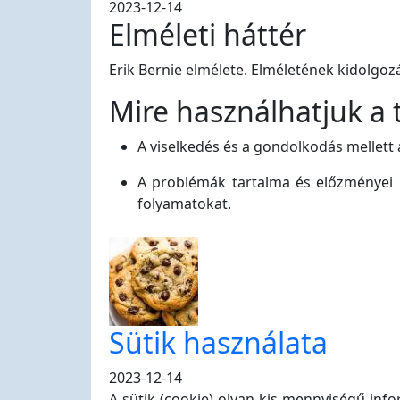
2023-12-14
Elméleti háttér
Erik Bernie elmélete. Elméletének kidolgoz
Mire használhatjuk a 
A viselkedés és a gondolkodás mellett 
A problémák tartalma és előzményei m
folyamatokat.
Sütik használata
2023-12-14
A sütik (cookie) olyan kis mennyiségű inf