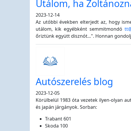
Utálom, ha Zoltánozna
2023-12-14
Az utóbbi években elterjedt az, hogy ism
utálom, kik egyébként semmitmondó
tt
őriztünk együtt disznót...". Honnan gondol
Autószerelés blog
2023-12-05
Körülbelül 1983 óta vezetek ilyen-olyan au
és japán járgányok. Sorban:
Trabant 601
Skoda 100