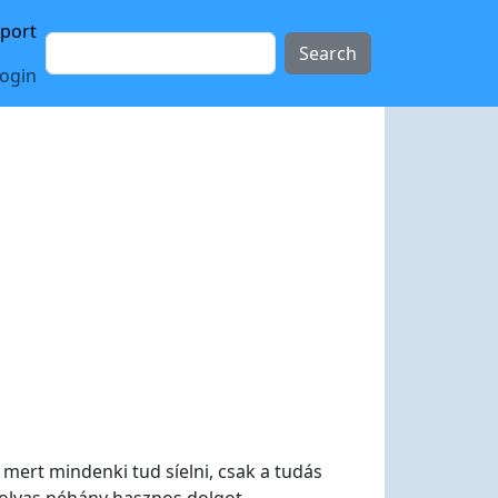
sport
Search
login
 mert mindenki tud síelni, csak a tudás