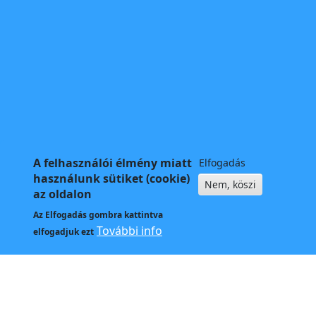
A felhasználói élmény miatt
Elfogadás
használunk sütiket (cookie)
Nem, köszi
az oldalon
Az
Elfogadás
gombra kattintva
További info
elfogadjuk ezt