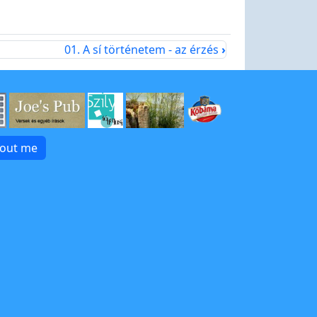
01. A sí történetem - az érzés
›
bout me