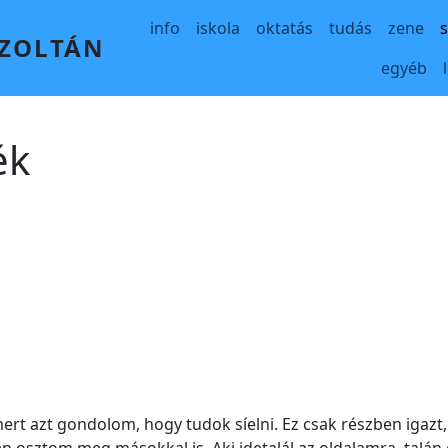
Main navigation
info
iskola
oktatás
tudás
zene
 ZOLTÁN
egyéb
ék
ert azt gondolom, hogy tudok síelni. Ez csak részben igazt,