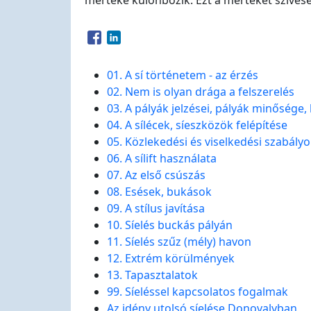
mértéke különbözik. Ezt a mértéket szívese
Opens in a new window
Opens in a new window
01. A sí történetem - az érzés
02. Nem is olyan drága a felszerelés
03. A pályák jelzései, pályák minősége
04. A sílécek, síeszközök felépítése
05. Közlekedési és viselkedési szabály
06. A sílift használata
07. Az első csúszás
08. Esések, bukások
09. A stílus javítása
10. Síelés buckás pályán
11. Síelés szűz (mély) havon
12. Extrém körülmények
13. Tapasztalatok
99. Síeléssel kapcsolatos fogalmak
Az idény utolsó síelése Donovalyban