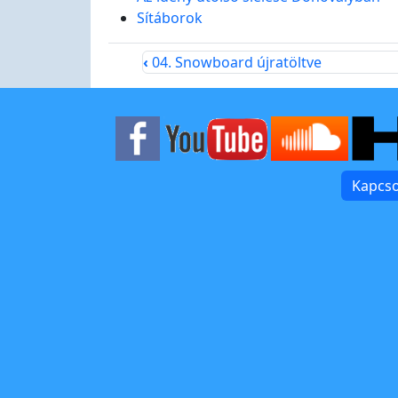
Sítáborok
‹
04. Snowboard újratöltve
Kapcso