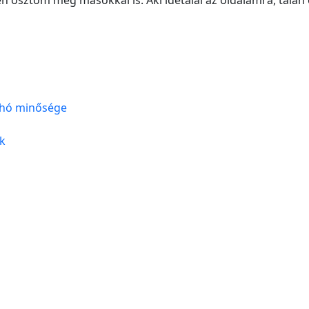
n osztom meg másokkal is. Aki idetalál az oldalamra, talán
, hó minősége
ok